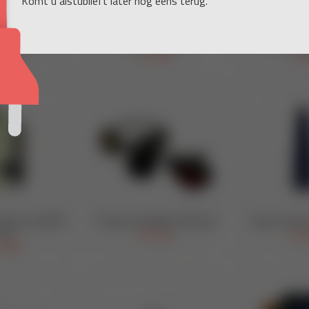
Komt u alstublieft later nog eens terug.