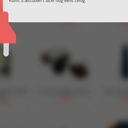
Komt u alstublieft later nog eens terug.