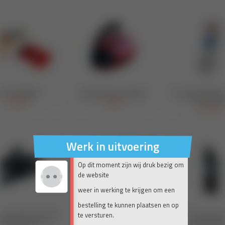
Werk in uitvoering
Op dit moment zijn wij druk bezig om
de website
weer in werking te krijgen om een
bestelling te kunnen plaatsen en op
te versturen.