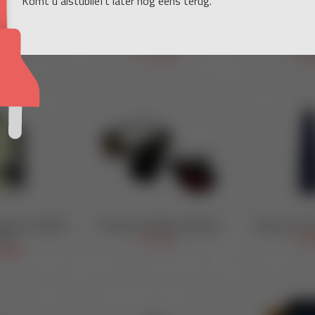
Komt u alstublieft later nog eens terug.