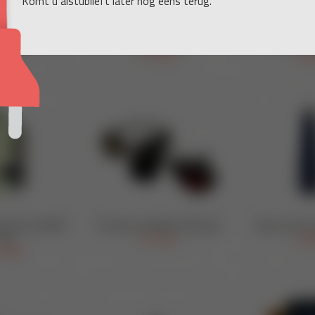
Komt u alstublieft later nog eens terug.