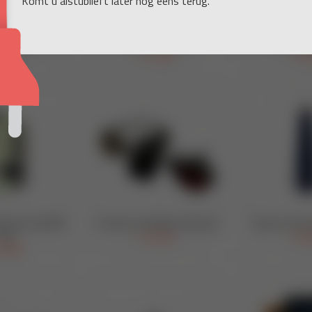
Komt u alstublieft later nog eens terug.