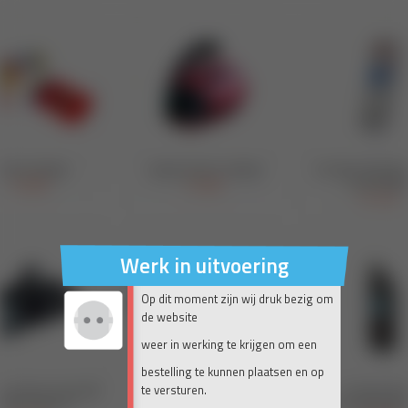
Werk in uitvoering
Op dit moment zijn wij druk bezig om
de website
weer in werking te krijgen om een
bestelling te kunnen plaatsen en op
te versturen.