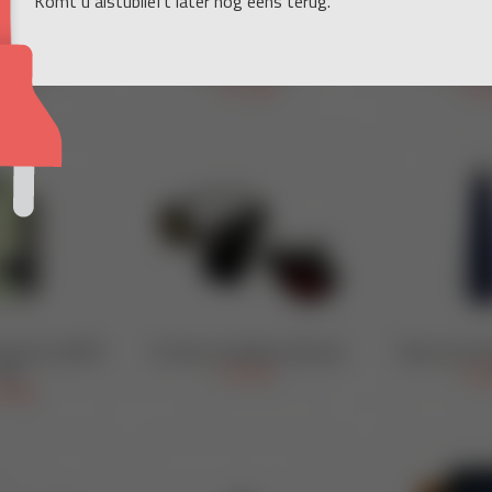
Komt u alstublieft later nog eens terug.