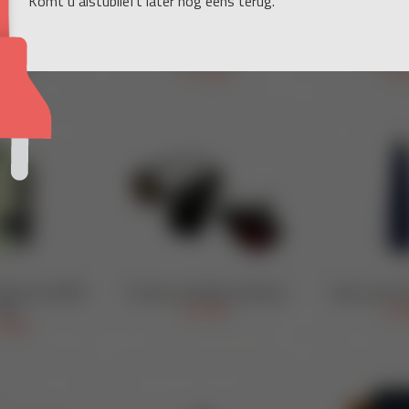
Komt u alstublieft later nog eens terug.