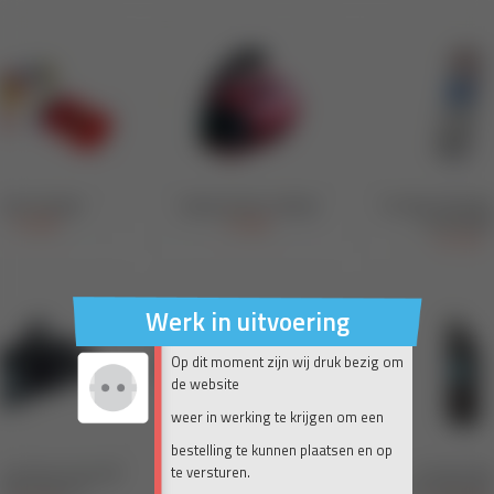
Werk in uitvoering
Op dit moment zijn wij druk bezig om
de website
weer in werking te krijgen om een
bestelling te kunnen plaatsen en op
te versturen.