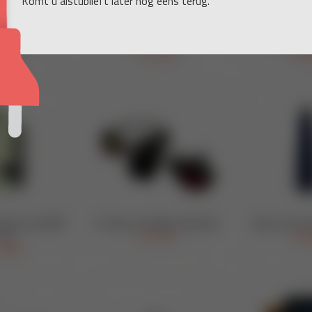
Komt u alstublieft later nog eens terug.