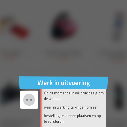
Werk in uitvoering
Op dit moment zijn wij druk bezig om
de website
weer in werking te krijgen om een
bestelling te kunnen plaatsen en op
te versturen.