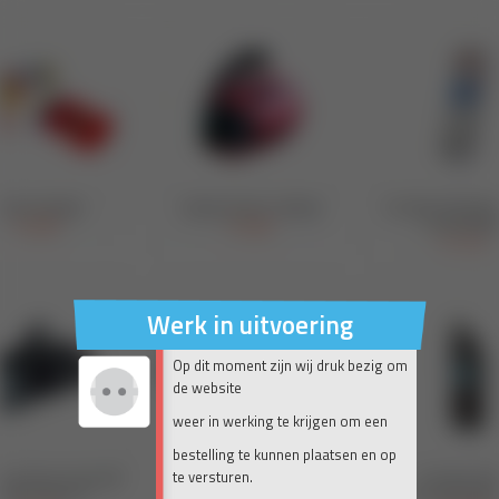
Werk in uitvoering
Op dit moment zijn wij druk bezig om
de website
weer in werking te krijgen om een
bestelling te kunnen plaatsen en op
te versturen.