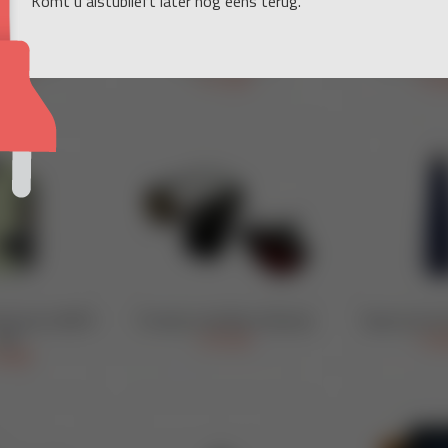
Komt u alstublieft later nog eens terug.