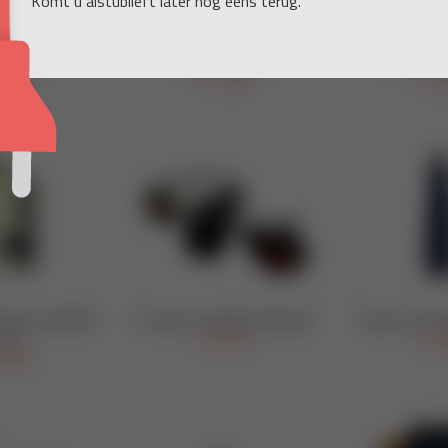
Komt u alstublieft later nog eens terug.