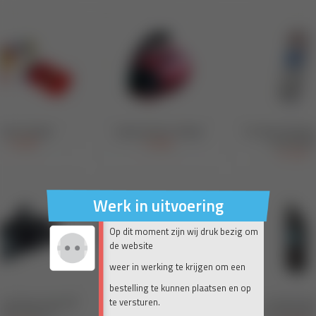
Werk in uitvoering
Op dit moment zijn wij druk bezig om
de website
weer in werking te krijgen om een
bestelling te kunnen plaatsen en op
te versturen.