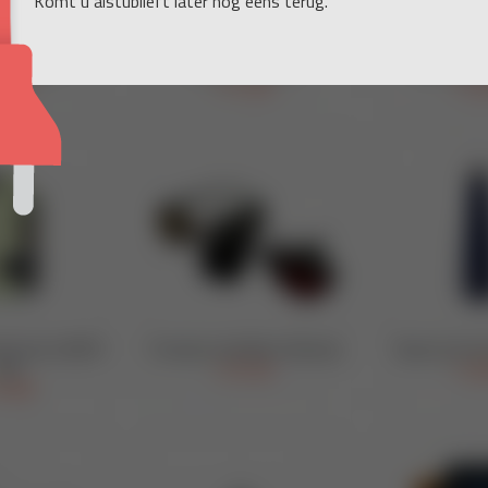
Komt u alstublieft later nog eens terug.