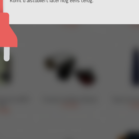
Komt u alstublieft later nog eens terug.