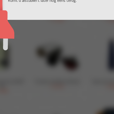
Komt u alstublieft later nog eens terug.