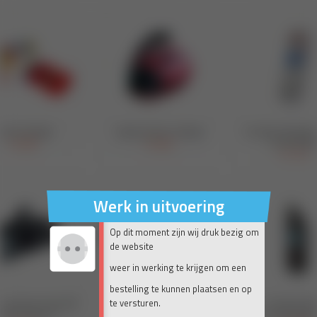
Werk in uitvoering
Op dit moment zijn wij druk bezig om
de website
weer in werking te krijgen om een
bestelling te kunnen plaatsen en op
te versturen.