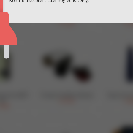
Komt u alstublieft later nog eens terug.