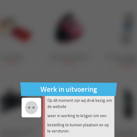
Werk in uitvoering
Op dit moment zijn wij druk bezig om
de website
weer in werking te krijgen om een
bestelling te kunnen plaatsen en op
te versturen.