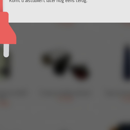
Komt u alstublieft later nog eens terug.