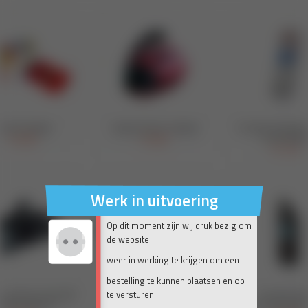
Werk in uitvoering
Op dit moment zijn wij druk bezig om
de website
weer in werking te krijgen om een
bestelling te kunnen plaatsen en op
te versturen.