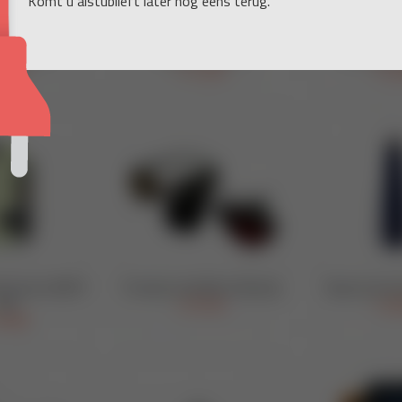
Komt u alstublieft later nog eens terug.