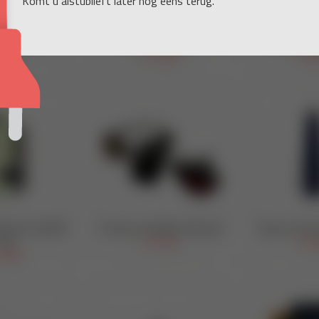
Komt u alstublieft later nog eens terug.