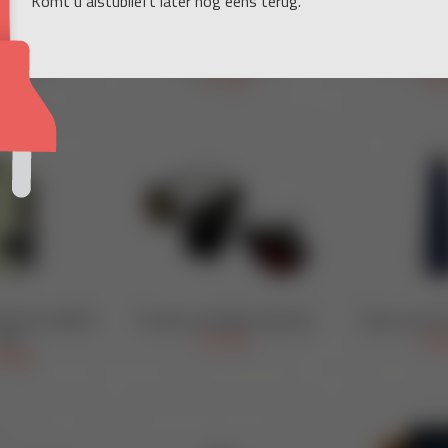
Komt u alstublieft later nog eens terug.