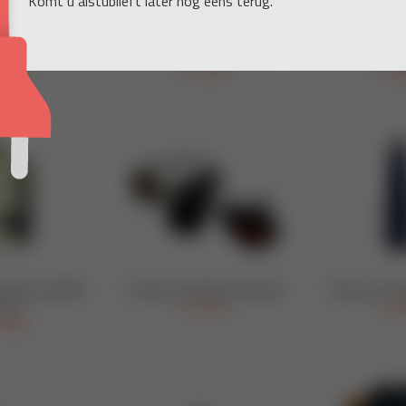
Komt u alstublieft later nog eens terug.