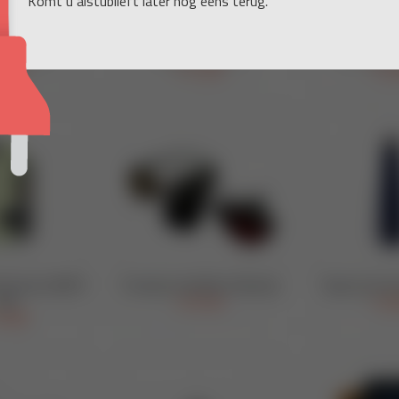
Komt u alstublieft later nog eens terug.