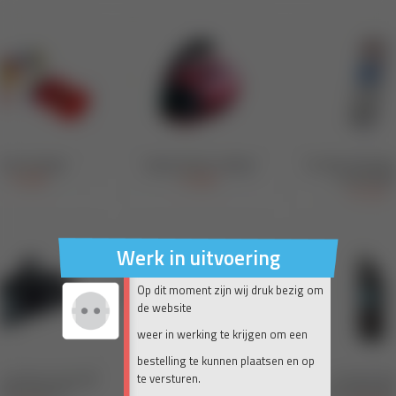
Werk in uitvoering
Op dit moment zijn wij druk bezig om
de website
weer in werking te krijgen om een
bestelling te kunnen plaatsen en op
te versturen.