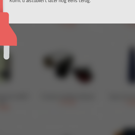
Komt u alstublieft later nog eens terug.